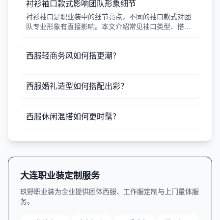
衬衫袖口款式影响团队形象细节
衬衫袖口是职业装中的细节亮点，不同的袖口款式对团
队专业形象有直接影响。本文介绍常见袖口类型、搭配
建议及定制注意事项，帮助行政采购人员做出合适选
择。
西服轻商务风如何搭更潮？
西服婚礼造型如何搭配出彩？
西服休闲混搭如何更时髦？
大连职业装定制服务
玖野职业装为企业提供团体西服、工作服定制与上门量体服
务。