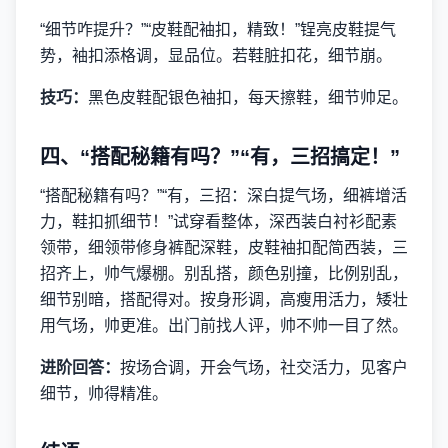
“细节咋提升？”“皮鞋配袖扣，精致！”锃亮皮鞋提气
势，袖扣添格调，显品位。若鞋脏扣花，细节崩。
技巧：
黑色皮鞋配银色袖扣，每天擦鞋，细节帅足。
四、“搭配秘籍有吗？”“有，三招搞定！”
“搭配秘籍有吗？”“有，三招：深白提气场，细裤增活
力，鞋扣抓细节！”试穿看整体，深西装白衬衫配素
领带，细领带修身裤配深鞋，皮鞋袖扣配简西装，三
招齐上，帅气爆棚。别乱搭，颜色别撞，比例别乱，
细节别暗，搭配得对。按身形调，高瘦用活力，矮壮
用气场，帅更准。出门前找人评，帅不帅一目了然。
进阶回答：
按场合调，开会气场，社交活力，见客户
细节，帅得精准。