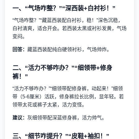
一、“气场咋整？”“深西装+白衬衫！”
“气场咋整？”“藏蓝西装配白衬衫，稳！”深色沉稳，
白衬清爽，适合开会。若西装太黑或衬衫发黄，气场
变闷。
回答：
藏蓝西装配纯白硬领衬衫，气场帅炸。
二、“活力不够咋办？”“细领带+修身
裤！”
“活力不够咋办？”“细领带配修身裤，动起来！”细领
带（5-6厘米）活跃，修身裤拉长比例，显年轻。若
领带太花或裤子太紧，活力变怪。
建议：
灰细领带配深蓝修身裤，活力帅气。
三、“细节咋提升？”“皮鞋+袖扣！”