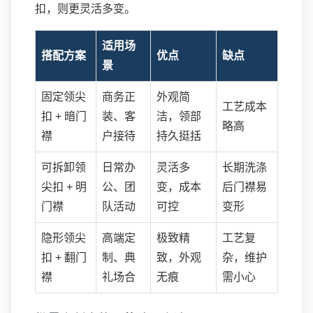
扣，则更灵活多变。
适用场
搭配方案
优点
缺点
景
固定领尖
商务正
外观简
工艺成本
扣 + 暗门
装、客
洁，领部
略高
襟
户接待
持久挺括
可拆卸领
日常办
灵活多
长期洗涤
尖扣 + 明
公、团
变，成本
后门襟易
门襟
队活动
可控
变形
隐形领尖
高端定
极致精
工艺复
扣 + 翻门
制、典
致，外观
杂，维护
襟
礼场合
无痕
需小心