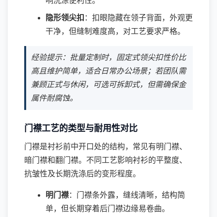
响洗涤便利性。
隐形领尖扣
：扣眼隐藏在领子背面，外观更
干净，但缝制难度高，对工艺要求严格。
经验提示：批量定制时，固定式领尖扣性价比
高且维护简单，适合日常办公场景；若团队需
兼顾正式与休闲，可选可拆卸式，但需确保金
属件耐腐蚀。
门襟工艺的类型与耐用性对比
门襟是衬衫前中开口处的结构，常见有明门襟、
暗门襟和翻门襟。不同工艺影响衬衫的平整度、
抗皱性及长期洗涤后的变形程度。
明门襟
：门襟条外露，缝线清晰，结构简
单，但长期穿着后门襟边缘易卷曲。