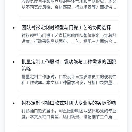
驳领宽度直接影响西服的整体气场和团队形象，本文
从不同宽度风格、身材匹配、行业场景等方面提供选
择逻辑，帮助行政采购做出合适决策。
团队衬衫定制时领型与门襟工艺的协同选择
衬衫领型与门襟工艺直接影响团队整体形象与穿着舒
适度，行政采购需从面料、工艺、搭配三方面综合考
量。
批量定制工作服时口袋功能与工种需求的匹配
策略
批量定制工作服时，口袋设计直接影响员工的便利性
和工作效率。本文从工种需求出发，分析口袋数量、
位置、闭合方式等关键因素，帮助行政采购做出合理
选择。
衬衫定制时袖口款式对团队专业度的实际影响
衬衫袖口款式虽小，却直接影响团队整体形象的专业
度。本文从袖口类型、适用场景、搭配细节三个角
度，帮助采购人员在批量定制时做出实用选择。