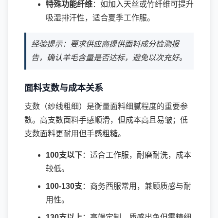
特殊功能纤维
：如加入天丝或竹纤维可提升
吸湿排汗性，适合夏季工作服。
经验提示：要求供应商提供面料成分检测报
告，确认羊毛含量是否达标，避免以次充好。
面料支数与成本关系
支数（纱线粗细）是衡量面料细腻程度的重要参
数。高支数面料手感顺滑，但成本高且易皱；低
支数面料更耐用但手感粗糙。
100支以下
：适合工作服，耐磨耐洗，成本
较低。
100-130支
：商务西服常用，兼顾质感与耐
用性。
130支以上
：高端定制，质感出色但需精细