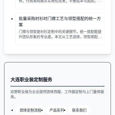
命，行政采购需从实用性出发，平衡成本与品质。本
文解析常见工艺差异，提供选择要点。
批量采购衬衫时门襟工艺与领型搭配的统一方
案
门襟与领型是衬衫定制中的关键细节，统一搭配能提
升团队形象的专业度。本文从工艺选择、领型搭配、
面料适配三个角度给出实用建议，并附对比表格，帮
助行政采购高效决策。
大连职业装定制服务
玖野职业装为企业提供团体西服、工作服定制与上门量体服
务。
团体定制流程
产品系列
联系我们