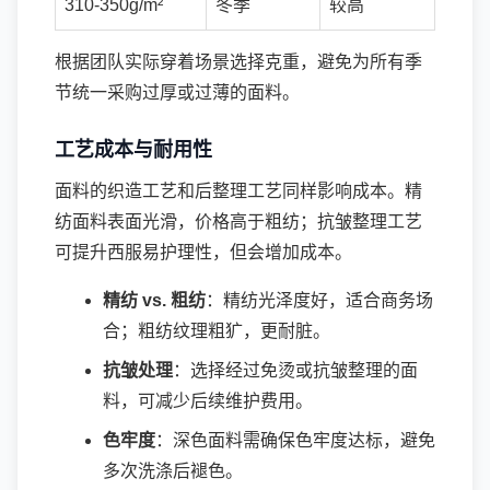
310-350g/m²
冬季
较高
根据团队实际穿着场景选择克重，避免为所有季
节统一采购过厚或过薄的面料。
工艺成本与耐用性
面料的织造工艺和后整理工艺同样影响成本。精
纺面料表面光滑，价格高于粗纺；抗皱整理工艺
可提升西服易护理性，但会增加成本。
精纺 vs. 粗纺
：精纺光泽度好，适合商务场
合；粗纺纹理粗犷，更耐脏。
抗皱处理
：选择经过免烫或抗皱整理的面
料，可减少后续维护费用。
色牢度
：深色面料需确保色牢度达标，避免
多次洗涤后褪色。