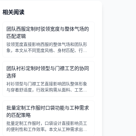
相关阅读
团队西服定制时驳领宽度与整体气场的
匹配逻辑
驳领宽度直接影响西服的整体气场和团队形
象，本文从不同宽度风格、身材匹配、行业
场景等方面提供选择逻辑，帮助行政采购做
出合适决策。
团队衬衫定制时领型与门襟工艺的协同
选择
衬衫领型与门襟工艺直接影响团队整体形象
与穿着舒适度，行政采购需从面料、工艺、
搭配三方面综合考量。
批量定制工作服时口袋功能与工种需求
的匹配策略
批量定制工作服时，口袋设计直接影响员工
的便利性和工作效率。本文从工种需求出
发，分析口袋数量、位置、闭合方式等关键