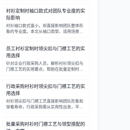
因素，帮助行政采购做出合理选择。
衬衫定制时袖口款式对团队专业度的实
际影响
衬衫袖口款式虽小，却直接影响团队整体形
象的专业度。本文从袖口类型、适用场景、
搭配细节三个角度，帮助采购人员在批量定
制时做出实用选择。
员工衬衫定制时领尖扣与门襟工艺的实
用选择
针对企业行政采购人员，解析衬衫领尖扣与
门襟工艺的实用要点，帮助在批量定制时做
出合理选择。
行政采购衬衫时领尖扣与门襟工艺的实
用选择
衬衫领尖扣与门襟工艺直接影响团队形象和
穿着寿命，行政采购需从实用性出发，平衡
成本与品质。本文解析常见工艺差异，提供
选择要点。
批量采购衬衫时门襟工艺与领型搭配的