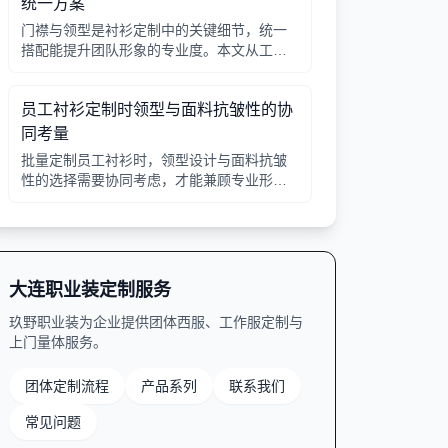
统一方案
门襟与领型是衬衫定制中的关键细节，统一
搭配能提升团队形象的专业度。本文从工艺
选择、领型搭配、面料适配三个角度给出实
用建议，并附对比表格，帮助行政采购高效
员工衬衫定制时领型与面料抗皱性的协
决策。
同考量
批量定制员工衬衫时，领型设计与面料抗皱
性的选择需要协同考虑，才能兼顾专业形象
与穿着舒适。本文从领型分类、面料特性、
工艺细节等方面提供实用指南。
大连职业装定制服务
玖野职业装为企业提供团体西服、工作服定制与
上门量体服务。
团体定制流程
产品系列
联系我们
常见问题