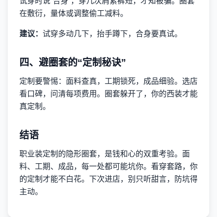
试穿时说“合身”，穿几次肩紧裤短，才知被骗。圈套
在敷衍，量体或调整偷工减料。
建议：
试穿多动几下，抬手蹲下，合身要真试。
四、避圈套的“定制秘诀”
定制要警惕：面料查真，工期锁死，成品细验。选店
看口碑，问清每项费用。圈套躲开了，你的西装才能
真定制。
结语
职业装定制的隐形圈套，是钱和心的双重考验。面
料、工期、成品，每一处都可能坑你。看穿套路，你
的定制才能不白花。下次进店，别只听甜言，防坑得
主动。