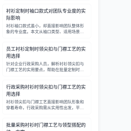
因素，帮助行政采购做出合理选择。
衬衫定制时袖口款式对团队专业度的实
际影响
衬衫袖口款式虽小，却直接影响团队整体形
象的专业度。本文从袖口类型、适用场景、
搭配细节三个角度，帮助采购人员在批量定
制时做出实用选择。
员工衬衫定制时领尖扣与门襟工艺的实
用选择
针对企业行政采购人员，解析衬衫领尖扣与
门襟工艺的实用要点，帮助在批量定制时做
出合理选择。
行政采购衬衫时领尖扣与门襟工艺的实
用选择
衬衫领尖扣与门襟工艺直接影响团队形象和
穿着寿命，行政采购需从实用性出发，平衡
成本与品质。本文解析常见工艺差异，提供
选择要点。
批量采购衬衫时门襟工艺与领型搭配的