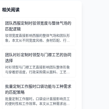
相关阅读
团队西服定制时驳领宽度与整体气场的
匹配逻辑
驳领宽度直接影响西服的整体气场和团队形
象，本文从不同宽度风格、身材匹配、行业
场景等方面提供选择逻辑，帮助行政采购做
出合适决策。
团队衬衫定制时领型与门襟工艺的协同
选择
衬衫领型与门襟工艺直接影响团队整体形象
与穿着舒适度，行政采购需从面料、工艺、
搭配三方面综合考量。
批量定制工作服时口袋功能与工种需求
的匹配策略
批量定制工作服时，口袋设计直接影响员工
的便利性和工作效率。本文从工种需求出
发，分析口袋数量、位置、闭合方式等关键