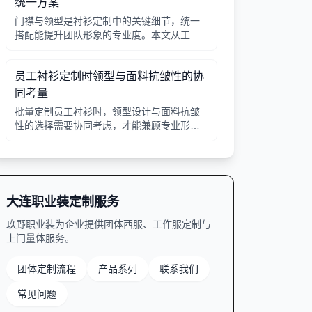
统一方案
门襟与领型是衬衫定制中的关键细节，统一
搭配能提升团队形象的专业度。本文从工艺
选择、领型搭配、面料适配三个角度给出实
用建议，并附对比表格，帮助行政采购高效
员工衬衫定制时领型与面料抗皱性的协
决策。
同考量
批量定制员工衬衫时，领型设计与面料抗皱
性的选择需要协同考虑，才能兼顾专业形象
与穿着舒适。本文从领型分类、面料特性、
工艺细节等方面提供实用指南。
大连职业装定制服务
玖野职业装为企业提供团体西服、工作服定制与
上门量体服务。
团体定制流程
产品系列
联系我们
常见问题