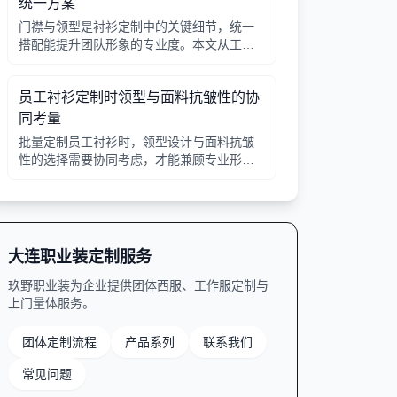
统一方案
门襟与领型是衬衫定制中的关键细节，统一
搭配能提升团队形象的专业度。本文从工艺
选择、领型搭配、面料适配三个角度给出实
用建议，并附对比表格，帮助行政采购高效
员工衬衫定制时领型与面料抗皱性的协
决策。
同考量
批量定制员工衬衫时，领型设计与面料抗皱
性的选择需要协同考虑，才能兼顾专业形象
与穿着舒适。本文从领型分类、面料特性、
工艺细节等方面提供实用指南。
大连职业装定制服务
玖野职业装为企业提供团体西服、工作服定制与
上门量体服务。
团体定制流程
产品系列
联系我们
常见问题