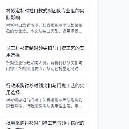
因素，帮助行政采购做出合理选择。
衬衫定制时袖口款式对团队专业度的实
际影响
衬衫袖口款式虽小，却直接影响团队整体形
象的专业度。本文从袖口类型、适用场景、
搭配细节三个角度，帮助采购人员在批量定
制时做出实用选择。
员工衬衫定制时领尖扣与门襟工艺的实
用选择
针对企业行政采购人员，解析衬衫领尖扣与
门襟工艺的实用要点，帮助在批量定制时做
出合理选择。
行政采购衬衫时领尖扣与门襟工艺的实
用选择
衬衫领尖扣与门襟工艺直接影响团队形象和
穿着寿命，行政采购需从实用性出发，平衡
成本与品质。本文解析常见工艺差异，提供
选择要点。
批量采购衬衫时门襟工艺与领型搭配的