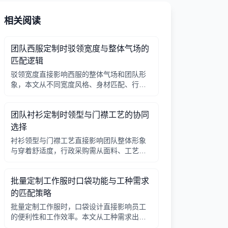
相关阅读
团队西服定制时驳领宽度与整体气场的
匹配逻辑
驳领宽度直接影响西服的整体气场和团队形
象，本文从不同宽度风格、身材匹配、行业
场景等方面提供选择逻辑，帮助行政采购做
出合适决策。
团队衬衫定制时领型与门襟工艺的协同
选择
衬衫领型与门襟工艺直接影响团队整体形象
与穿着舒适度，行政采购需从面料、工艺、
搭配三方面综合考量。
批量定制工作服时口袋功能与工种需求
的匹配策略
批量定制工作服时，口袋设计直接影响员工
的便利性和工作效率。本文从工种需求出
发，分析口袋数量、位置、闭合方式等关键