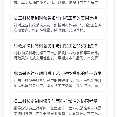
度。本文从袖口类型、适用场景、搭配细节三个角度，
帮助采购人员在批量定制时做出实用选择。
员工衬衫定制时领尖扣与门襟工艺的实用选择
针对企业行政采购人员，解析衬衫领尖扣与门襟工艺的
实用要点，帮助在批量定制时做出合理选择。
行政采购衬衫时领尖扣与门襟工艺的实用选择
衬衫领尖扣与门襟工艺直接影响团队形象和穿着寿命，
行政采购需从实用性出发，平衡成本与品质。本文解析
常见工艺差异，提供选择要点。
批量采购衬衫时门襟工艺与领型搭配的统一方案
门襟与领型是衬衫定制中的关键细节，统一搭配能提升
团队形象的专业度。本文从工艺选择、领型搭配、面料
适配三个角度给出实用建议，并附对比表格，帮助行政
采购高效决策。
员工衬衫定制时领型与面料抗皱性的协同考量
批量定制员工衬衫时，领型设计与面料抗皱性的选择需
要协同考虑，才能兼顾专业形象与穿着舒适。本文从领