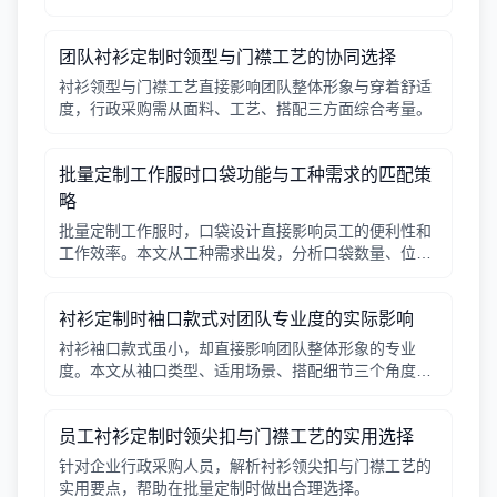
辑，帮助行政采购做出合适决策。
团队衬衫定制时领型与门襟工艺的协同选择
衬衫领型与门襟工艺直接影响团队整体形象与穿着舒适
度，行政采购需从面料、工艺、搭配三方面综合考量。
批量定制工作服时口袋功能与工种需求的匹配策
略
批量定制工作服时，口袋设计直接影响员工的便利性和
工作效率。本文从工种需求出发，分析口袋数量、位
置、闭合方式等关键因素，帮助行政采购做出合理选
择。
衬衫定制时袖口款式对团队专业度的实际影响
衬衫袖口款式虽小，却直接影响团队整体形象的专业
度。本文从袖口类型、适用场景、搭配细节三个角度，
帮助采购人员在批量定制时做出实用选择。
员工衬衫定制时领尖扣与门襟工艺的实用选择
针对企业行政采购人员，解析衬衫领尖扣与门襟工艺的
实用要点，帮助在批量定制时做出合理选择。