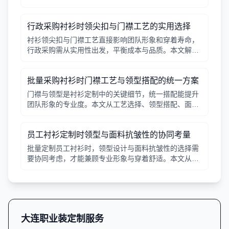
行政采购衬衫时领尖扣与门襟工艺的实用选择
衬衫领尖扣与门襟工艺直接影响团队形象和穿着寿命，
行政采购需从实用性出发，平衡成本与品质。本文解析
常见工艺差异，提供选择要点。
批量采购衬衫时门襟工艺与领型搭配的统一方案
门襟与领型是衬衫定制中的关键细节，统一搭配能提升
团队形象的专业度。本文从工艺选择、领型搭配、面料
适配三个角度给出实用建议，并附对比表格，帮助行政
采购高效决策。
员工衬衫定制时领型与面料抗皱性的协同考量
批量定制员工衬衫时，领型设计与面料抗皱性的选择需
要协同考虑，才能兼顾专业形象与穿着舒适。本文从领
型分类、面料特性、工艺细节等方面提供实用指南。
大连职业装定制服务