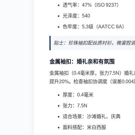
透气率：47%（ISO 9237）
光泽度：540
色牢度：5.3级（AATCC 6A）
贴士：珍珠袖扣配丝质衬衫，晚宴腔
金属袖扣：婚礼亲和有氛围
金属袖扣（0.4毫米厚，张力7.5N）婚礼
提升20%。检查袖扣协调度（误差0.0
厚度：0.4毫米
张力：7.5N
适合场景：沙滩婚礼、庆典
面料搭配：米白西服