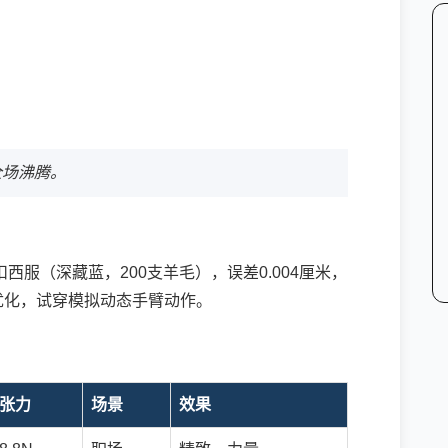
全场沸腾。
西服（深藏蓝，200支羊毛），误差0.004厘米，
优化，试穿模拟动态手臂动作。
张力
场景
效果