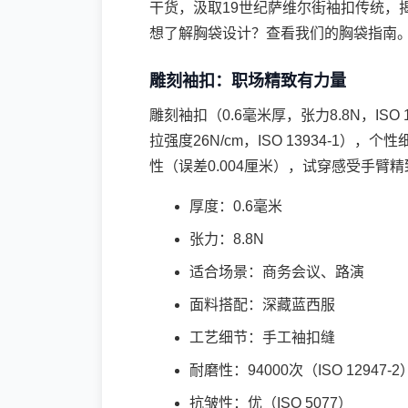
干货，汲取19世纪萨维尔街袖扣传统，
想了解胸袋设计？查看我们的
胸袋指南
雕刻袖扣：职场精致有力量
雕刻袖扣（0.6毫米厚，张力8.8N，ISO 
拉强度26N/cm，ISO 13934-1），
性（误差0.004厘米），试穿感受手臂
厚度：0.6毫米
张力：8.8N
适合场景：商务会议、路演
面料搭配：深藏蓝西服
工艺细节：手工袖扣缝
耐磨性：94000次（ISO 12947-2
抗皱性：优（ISO 5077）