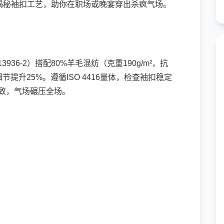
揭秘袖扣工艺，助你在职场或晚宴穿出杀疯气场。
。
13936-2）搭配80%羊毛混纺（克重190g/m²，抗
个性细节提升25%。遵循ISO 4416量体，检查袖扣稳定
精致，气场碾压全场。
）