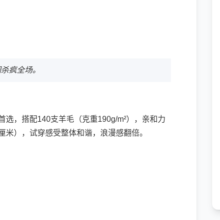
调杀疯全场。
首选，搭配140支羊毛（克重190g/m²），亲和力
04厘米），试穿感受整体和谐，浪漫感翻倍。