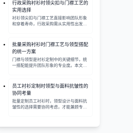
行政采购衬衫时领尖扣与门襟工艺的
实用选择
衬衫领尖扣与门襟工艺直接影响团队形象
和穿着寿命，行政采购需从实用性出发，
平衡成本与品质。本文解析常见工艺差
异，提供选择要点。
批量采购衬衫时门襟工艺与领型搭配
的统一方案
门襟与领型是衬衫定制中的关键细节，统
一搭配能提升团队形象的专业度。本文从
工艺选择、领型搭配、面料适配三个角度
给出实用建议，并附对比表格，帮助行政
采购高效决策。
员工衬衫定制时领型与面料抗皱性的
协同考量
批量定制员工衬衫时，领型设计与面料抗
皱性的选择需要协同考虑，才能兼顾专业
形象与穿着舒适。本文从领型分类、面料
特性、工艺细节等方面提供实用指南。