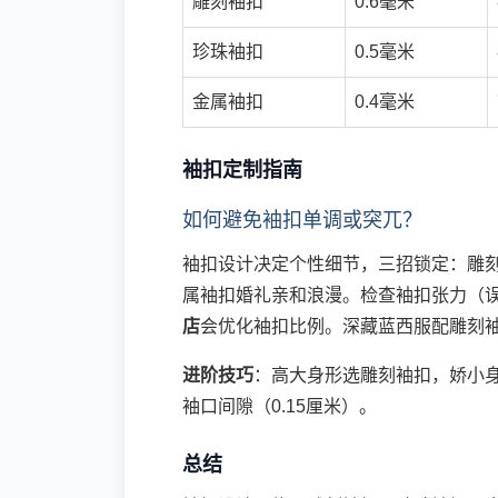
雕刻袖扣
0.6毫米
珍珠袖扣
0.5毫米
金属袖扣
0.4毫米
袖扣定制指南
如何避免袖扣单调或突兀？
袖扣设计决定个性细节，三招锁定：雕
属袖扣婚礼亲和浪漫。检查袖扣张力（误差
店
会优化袖扣比例。深藏蓝西服配雕刻
进阶技巧
：高大身形选雕刻袖扣，娇小
袖口间隙（0.15厘米）。
总结