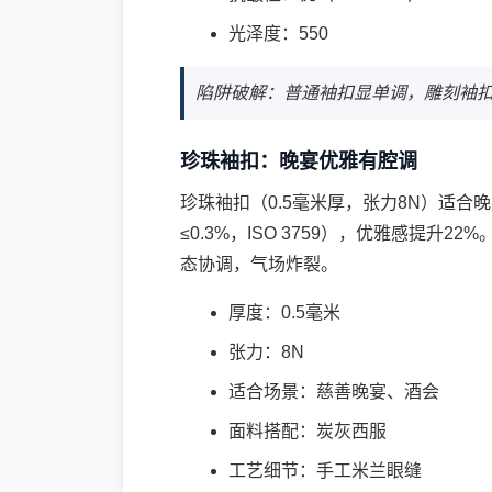
光泽度：550
陷阱破解：普通袖扣显单调，雕刻袖
珍珠袖扣：晚宴优雅有腔调
珍珠袖扣（0.5毫米厚，张力8N）适合晚宴
≤0.3%，ISO 3759），优雅感提升2
态协调，气场炸裂。
厚度：0.5毫米
张力：8N
适合场景：慈善晚宴、酒会
面料搭配：炭灰西服
工艺细节：手工米兰眼缝