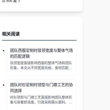
共
806
篇
相关阅读
团队西服定制时驳领宽度与整体气场
的匹配逻辑
驳领宽度直接影响西服的整体气场和团队
形象，本文从不同宽度风格、身材匹配、
行业场景等方面提供选择逻辑，帮助行政
采购做出合适决策。
团队衬衫定制时领型与门襟工艺的协
同选择
衬衫领型与门襟工艺直接影响团队整体形
象与穿着舒适度，行政采购需从面料、工
艺、搭配三方面综合考量。