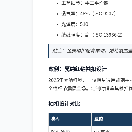
工艺细节：手工平滑缝
透气率：48%（ISO 9237）
光泽度：510
缝线强度：高（ISO 13936-2）
贴士：金属袖扣配青果领，婚礼氛围
案例：戛纳红毯袖扣设计
2025年戛纳红毯，一位明星选用雕刻袖扣
个性细节震慑全场。定制时借鉴其袖扣
袖扣设计对比
类型
厚度