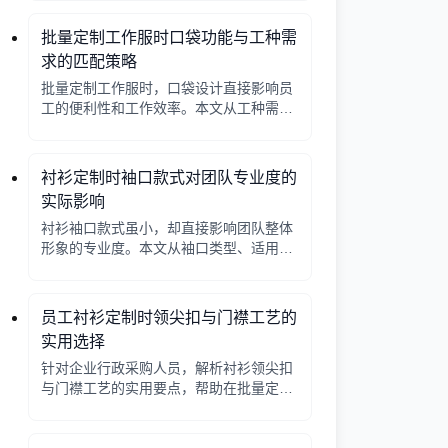
批量定制工作服时口袋功能与工种需
求的匹配策略
批量定制工作服时，口袋设计直接影响员
工的便利性和工作效率。本文从工种需求
出发，分析口袋数量、位置、闭合方式等
关键因素，帮助行政采购做出合理选择。
衬衫定制时袖口款式对团队专业度的
实际影响
衬衫袖口款式虽小，却直接影响团队整体
形象的专业度。本文从袖口类型、适用场
景、搭配细节三个角度，帮助采购人员在
批量定制时做出实用选择。
员工衬衫定制时领尖扣与门襟工艺的
实用选择
针对企业行政采购人员，解析衬衫领尖扣
与门襟工艺的实用要点，帮助在批量定制
时做出合理选择。