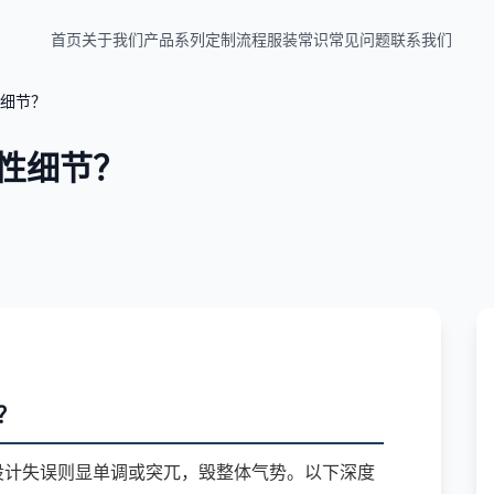
首页
关于我们
产品系列
定制流程
服装常识
常见问题
联系我们
细节？
性细节？
？
设计失误则显单调或突兀，毁整体气势。以下深度