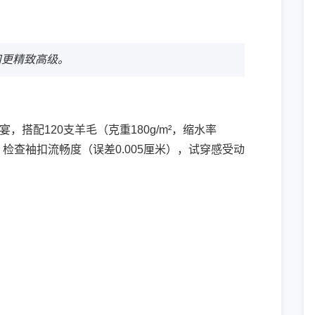
扣更精致高级。
，搭配120支羊毛（克重180g/m²，缩水率
2%。检查袖扣流畅度（误差0.005厘米），试穿感受动