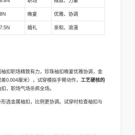
8.8N
职场
精致、力量
8N
晚宴
优雅、协调
7.5N
婚礼
亲和、浪漫
刻袖扣职场精致有力，珍珠袖扣晚宴优雅协调，金
0.004厘米），试穿模拟手臂动作，
工艺硬核的
袖扣，职场气场杀疯全场。
身形选金属袖扣，比例更协调。试穿时检查袖扣与