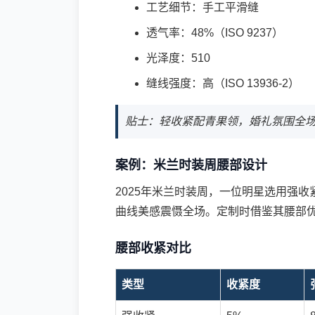
工艺细节：手工平滑缝
透气率：48%（ISO 9237）
光泽度：510
缝线强度：高（ISO 13936-2）
贴士：轻收紧配青果领，婚礼氛围全
案例：米兰时装周腰部设计
2025年米兰时装周，一位明星选用强收紧
曲线美感震慑全场。定制时借鉴其腰部
腰部收紧对比
类型
收紧度