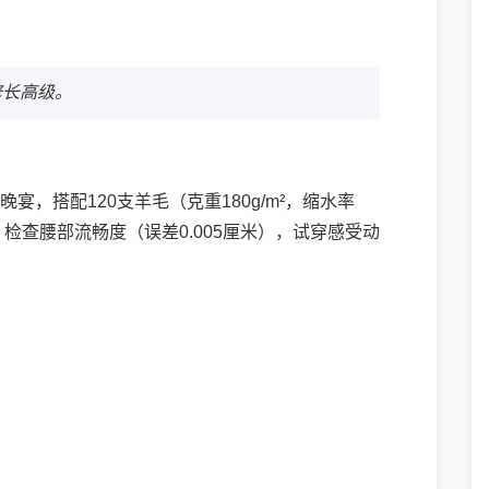
修长高级。
宴，搭配120支羊毛（克重180g/m²，缩水率
2%。检查腰部流畅度（误差0.005厘米），试穿感受动