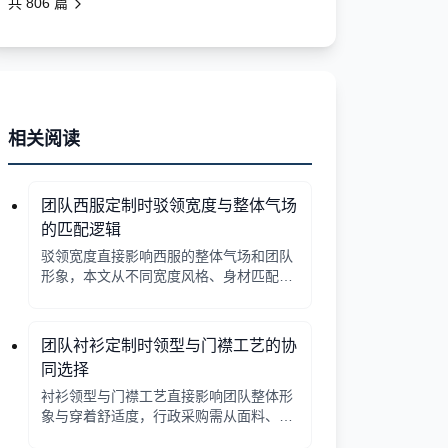
共
806
篇
相关阅读
团队西服定制时驳领宽度与整体气场
的匹配逻辑
驳领宽度直接影响西服的整体气场和团队
形象，本文从不同宽度风格、身材匹配、
行业场景等方面提供选择逻辑，帮助行政
采购做出合适决策。
团队衬衫定制时领型与门襟工艺的协
同选择
衬衫领型与门襟工艺直接影响团队整体形
象与穿着舒适度，行政采购需从面料、工
艺、搭配三方面综合考量。