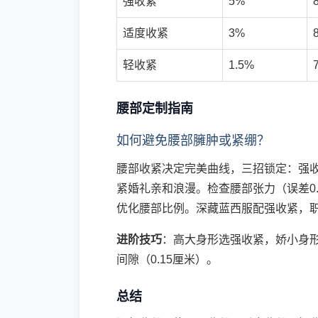
强收紧
5%
适度收紧
3%
轻收紧
1.5%
腰部定制指南
如何避免腰部臃肿或紧绷？
腰部收紧决定完美曲线，三招锁定：强
紧婚礼亲和浪漫。检查腰部张力（误差0.
优化腰部比例。深藏蓝西服配强收紧，
进阶技巧
：高大身形选强收紧，娇小身
间隙（0.15厘米）。
总结