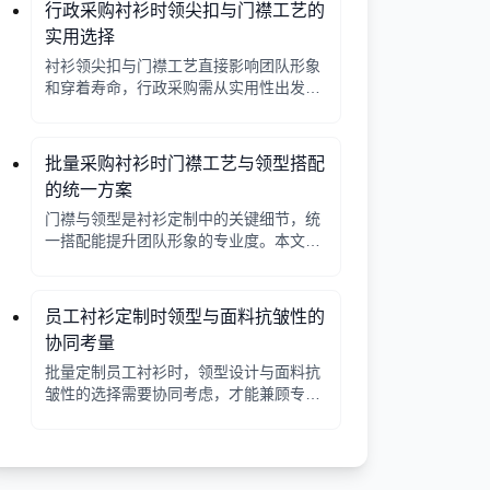
行政采购衬衫时领尖扣与门襟工艺的
实用选择
衬衫领尖扣与门襟工艺直接影响团队形象
和穿着寿命，行政采购需从实用性出发，
平衡成本与品质。本文解析常见工艺差
异，提供选择要点。
批量采购衬衫时门襟工艺与领型搭配
的统一方案
门襟与领型是衬衫定制中的关键细节，统
一搭配能提升团队形象的专业度。本文从
工艺选择、领型搭配、面料适配三个角度
给出实用建议，并附对比表格，帮助行政
采购高效决策。
员工衬衫定制时领型与面料抗皱性的
协同考量
批量定制员工衬衫时，领型设计与面料抗
皱性的选择需要协同考虑，才能兼顾专业
形象与穿着舒适。本文从领型分类、面料
特性、工艺细节等方面提供实用指南。