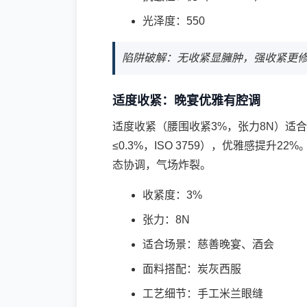
光泽度：550
陷阱破解：无收紧显臃肿，强收紧更
适度收紧：晚宴优雅有腔调
适度收紧（腰围收紧3%，张力8N）适合晚
≤0.3%，ISO 3759），优雅感提升2
态协调，气场炸裂。
收紧度：3%
张力：8N
适合场景：慈善晚宴、酒会
面料搭配：炭灰西服
工艺细节：手工米兰眼缝