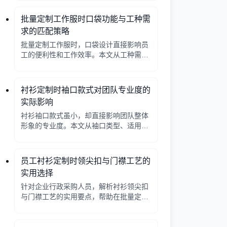
批量定制工作服时口袋功能与工种需
求的匹配策略
批量定制工作服时，口袋设计直接影响员
工的便利性和工作效率。本文从工种需求
出发，分析口袋数量、位置、闭合方式等
关键因素，帮助行政采购做出合理选择。
衬衫定制时袖口款式对团队专业度的
实际影响
衬衫袖口款式虽小，却直接影响团队整体
形象的专业度。本文从袖口类型、适用场
景、搭配细节三个角度，帮助采购人员在
批量定制时做出实用选择。
员工衬衫定制时领尖扣与门襟工艺的
实用选择
针对企业行政采购人员，解析衬衫领尖扣
与门襟工艺的实用要点，帮助在批量定制
时做出合理选择。