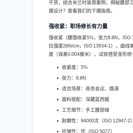
干货，结合米兰时装周案例，揭秘腰部
摆设计？查看我们的
下摆指南
。
强收紧：职场修长有力量
强收紧（腰围收紧5%，张力8.8N，ISO 1
拉强度26N/cm，ISO 13934-1），
度（误差0.004厘米），试穿感受身形
收紧度：5%
张力：8.8N
适合场景：商务会议、路演
面料搭配：深藏蓝西服
工艺细节：手工腰部缝
耐磨性：94000次（ISO 12947-2
抗皱性：优（ISO 5077）