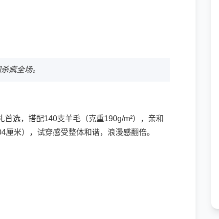
调杀疯全场。
礼首选，搭配140支羊毛（克重190g/m²），亲和
004厘米），试穿感受整体和谐，浪漫感翻倍。