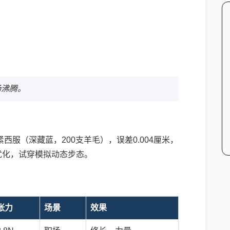
场沸腾。
西服（深藏蓝，200支羊毛），误差0.004厘米，
优化，试穿模拟动态步态。
张力
场景
效果