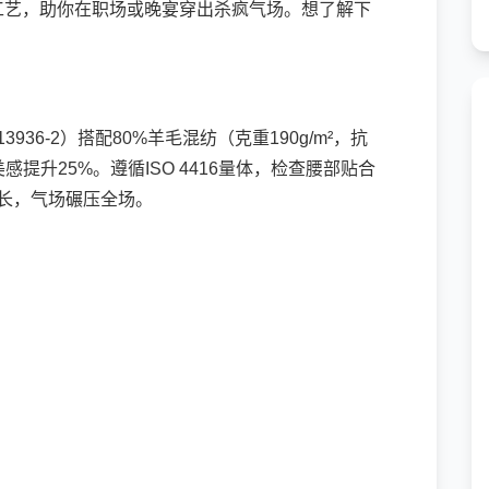
工艺，助你在职场或晚宴穿出杀疯气场。想了解下
3936-2）搭配80%羊毛混纺（克重190g/m²，抗
曲线美感提升25%。遵循ISO 4416量体，检查腰部贴合
修长，气场碾压全场。
）