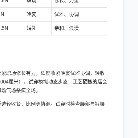
8.8N
职场
修长、力量
8N
晚宴
优雅、协调
7.5N
婚礼
亲和、浪漫
收紧职场修长有力，适度收紧晚宴优雅协调，轻收
004厘米），试穿模拟动态步态，
工艺硬核的店
会
职场气场杀疯全场。
形选轻收紧，比例更协调。试穿时检查腰部与裤腰