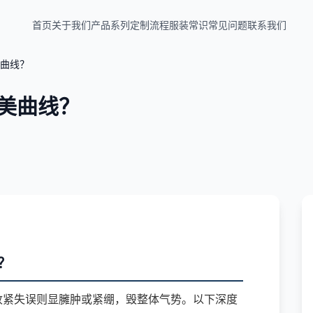
首页
关于我们
产品系列
定制流程
服装常识
常见问题
联系我们
曲线？
美曲线？
？
收紧失误则显臃肿或紧绷，毁整体气势。以下深度